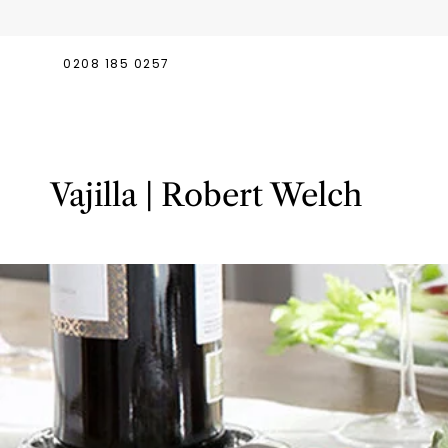
Ir
al
contenido
0208 185 0257
Vajilla | Robert Welch