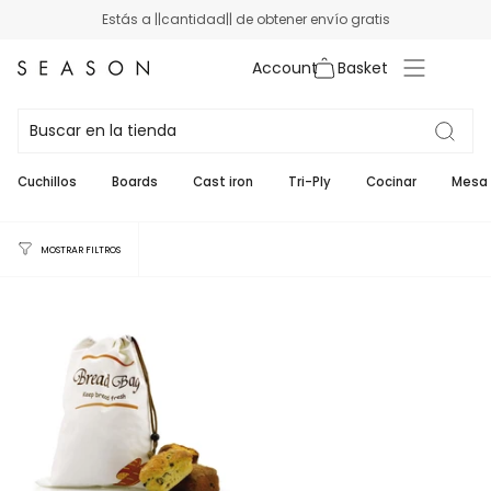
Ir
Estás a ||cantidad|| de obtener envío gratis
al
contenido
Cuenta
Contenedores de pan
1
Cuchillos
Boards
Cast iron
Tri-Ply
Cocinar
Mesa 
MOSTRAR FILTROS