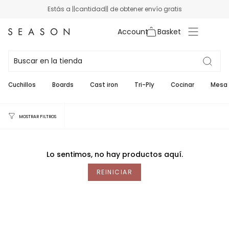
Ir
Estás a ||cantidad|| de obtener envío gratis
al
contenido
Cuenta
ASA
Cuchillos
Boards
Cast iron
Tri-Ply
Cocinar
Mesa 
MOSTRAR FILTROS
Lo sentimos, no hay productos aquí.
REINICIAR