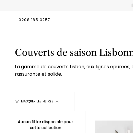
Passer
au
contenu
0208 185 0257
de
la
page
Couverts de saison Lisbon
La gamme de couverts Lisbon, aux lignes épurées, a
rassurante et solide.
MASQUER LES FILTRES
Aucun filtre disponible pour
cette collection