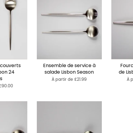

Ã
couverts
Ensemble de service à
Fourc
bon 24
salade Lisbon Season
de Li
s
À partir de
£21.99
À p
£90.00